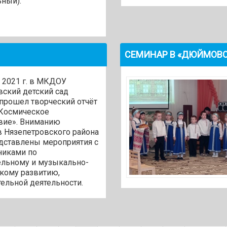
ный).
СЕМИНАР В «ДЮЙМОВ
 2021 г. в МКДОУ
вский детский сад
 прошел творческий отчёт
«Космическое
вие». Вниманию
в Нязепетровского района
дставлены мероприятия с
никами по
ельному и музыкально-
скому развитию,
ельной деятельности.