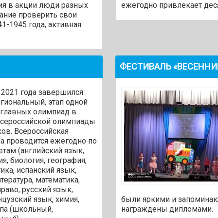
тия в акции люди разных
ежегодно привлекает деся
лание проверить свои
1-1945 года, активная
ФЕСТИВАЛЬ «ВЕСЕННИЕ
2021 года завершился
егиональный, этап одной
 главных олимпиад в
 Всероссийской олимпиады
ов. Всероссийская
а проводится ежегодно по
етам (английский язык,
я, биология, география,
ика, испанский язык,
итература, математика,
раво, русский язык,
нцузский язык, химия,
были яркими и запоминаю
апа (школьный,
награждены дипломами.