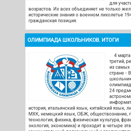
для учас
возрастов. Их всех объединяет не только же
исторические знания о военном лихолетье 194
гражданская позиция.
ОЛИМПИАДА ШКОЛЬНИКОВ. ИТОГИ
4 марта 
третий, р
из самых
стране -
школьник
олимпиад
24 предм
астрономи
информат
история, итальянский язык, китайский язык, л
МХК, немецкий язык, ОБЖ, обществознание, п
технология, физика, физическая культура, фра
экология, экономика) и проходит в четыре эт