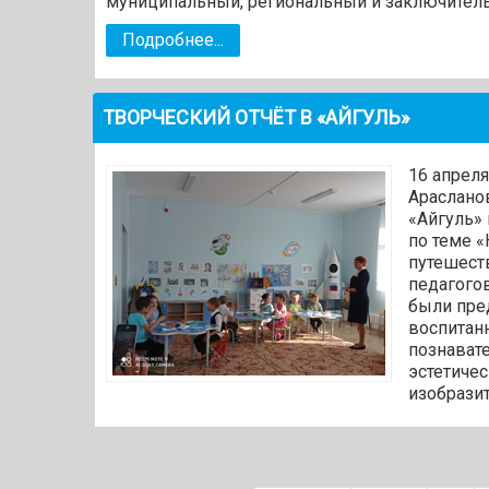
муниципальный, региональный и заключитель
Подробнее...
ТВОРЧЕСКИЙ ОТЧЁТ В «АЙГУЛЬ»
16 апреля
Араслано
«Айгуль»
по теме 
путешест
педагого
были пре
воспитан
познават
эстетиче
изобразит