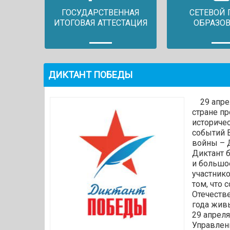
ГОСУДАРСТВЕННАЯ
СЕТЕВОЙ 
ИТОГОВАЯ АТТЕСТАЦИЯ
ОБРАЗО
ДИКТАНТ ПОБЕДЫ
29 апрел
стране п
историчес
событий 
войны – 
Диктант б
и большо
участник
том, что 
Отечеств
года жив
29 апрел
Управлен