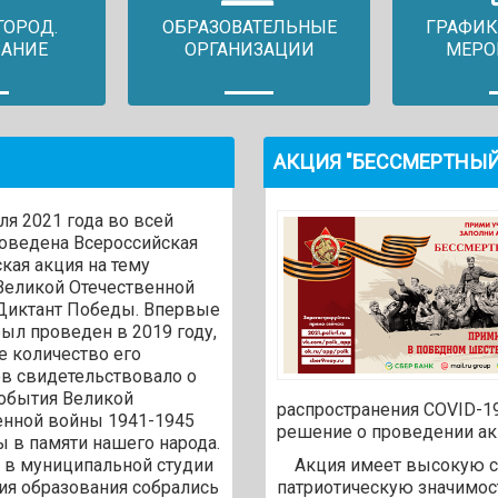
ГОРОД.
ОБРАЗОВАТЕЛЬНЫЕ
ГРАФИК
ВАНИЕ
ОРГАНИЗАЦИИ
МЕРО
АКЦИЯ "БЕССМЕРТНЫЙ
я 2021 года во всей
роведена Всероссийская
кая акция на тему
Великой Отечественной
Диктант Победы. Впервые
ыл проведен в 2019 году,
е количество его
ов свидетельствовало о
события Великой
распространения COVID-1
енной войны 1941-1945
решение о проведении ак
ы в памяти нашего народа.
я в муниципальной студии
Акция имеет высокую со
ия образования собрались
патриотическую значимос